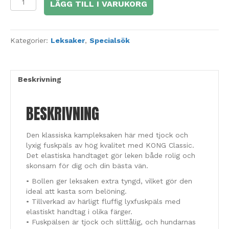
LÄGG TILL I VARUKORG
fuskpälskampis
M
med
KONG
Kategorier:
Leksaker
,
Specialsök
Classic
mängd
Beskrivning
BESKRIVNING
Den klassiska kampleksaken här med tjock och
lyxig fuskpäls av hög kvalitet med KONG Classic.
Det elastiska handtaget gör leken både rolig och
skonsam för dig och din bästa vän.
• Bollen ger leksaken extra tyngd, vilket gör den
ideal att kasta som belöning.
• Tillverkad av härligt fluffig lyxfuskpäls med
elastiskt handtag i olika färger.
• Fuskpälsen är tjock och slittålig, och hundarnas