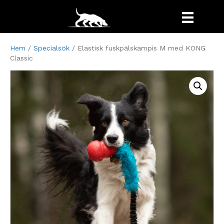
Hem
/
Specialsök
/ Elastisk fuskpälskampis M med KONG
Classic