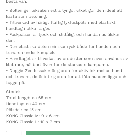
bästa vän.
• Bollen ger leksaken extra tyngd, vilket gör den ideal att
kasta som belöning.
• Tillverkad av härligt fluffig lyxfuskpäls med elastiskt
handtag i olika färger.
• Fuskpälsen är tjock och slittålig, och hundarnas älskar
den.
• Den elastiska delen minskar ryck både för hunden och
tränaren under kamplek.
• Handtaget är tillverkat av produkter som även används av
klättrare, hållbart även för de starkaste kamparna.
• Doggie-Zen leksaker är gjorda för aktiv lek mellan hund
och tränare, de är inte gjorda för att låta hunden ligga och
tugga på.
Storlek
Total längd: ca 65 cm
Handtag: ca 40 cm
Pälsdel: ca 15 cm
KONG Classic M: 9 x 6 cm
KONG Classic L: 10 x 7 cm
Elastisk