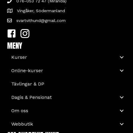
076-053 72 47 (Miranda)
Vingåker, Södermanland
svartvithund@gmail.com
MENY
Kurser
Online-kurser
Tävlingar & DP
Dagis & Pensionat
Om oss
Webbutik