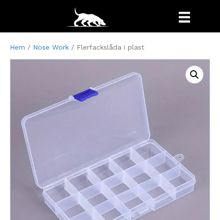
Hem
/
Nose Work
/ Flerfackslåda i plast