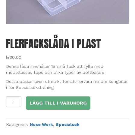
FLERFACKSLÅDA I PLAST
kr
30.00
Denna låda innehåller 15 små fack att fylla med
möbeltassar, tops och olika typer av doftbärare
Dessa passar även utmärkt för att förvara mindre kongbitar
i för Specialsöksträning
Flerfackslåda
LÄGG TILL I VARUKORG
i
plast
mängd
Kategorier:
Nose Work
,
Specialsök