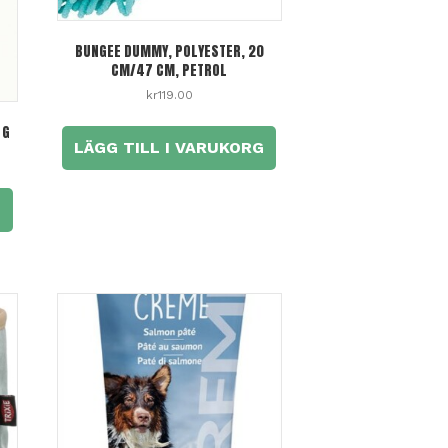
BUNGEE DUMMY, POLYESTER, 20
CM/47 CM, PETROL
kr
119.00
 G
LÄGG TILL I VARUKORG
G