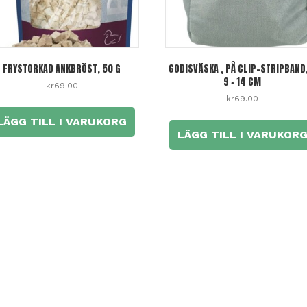
FRYSTORKAD ANKBRÖST, 50 G
GODISVÄSKA , PÅ CLIP-STRIPBAND
9 × 14 CM
kr
69.00
kr
69.00
LÄGG TILL I VARUKORG
LÄGG TILL I VARUKOR