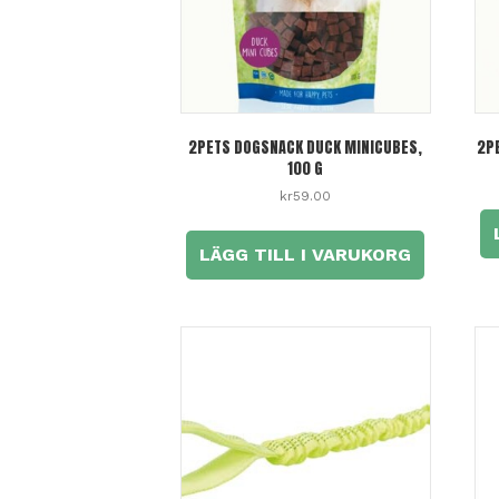
2PETS DOGSNACK DUCK MINICUBES,
2P
100 G
kr
59.00
LÄGG TILL I VARUKORG