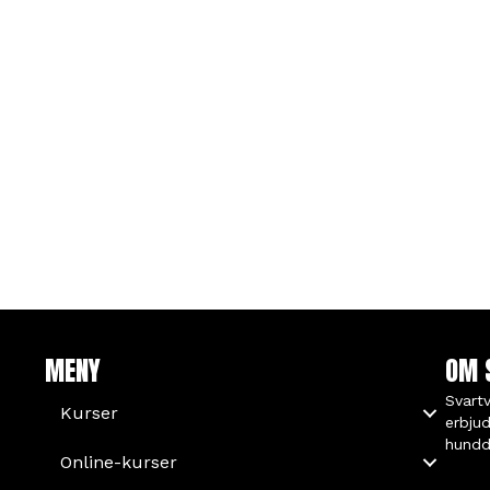
MENY
OM 
Svart
Kurser
erbjud
hundd
Online-kurser