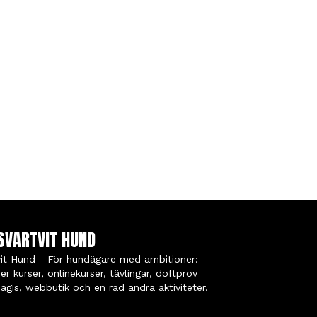
SVARTVIT HUND
vit Hund - För hundägare med ambitioner:
er kurser, onlinekurser, tävlingar, doftprov
agis, webbutik och en rad andra aktiviteter.