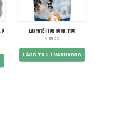
, Ø
LAXPATÉ I TUB HUND, 110G
kr
55.00
LÄGG TILL I VARUKORG
G