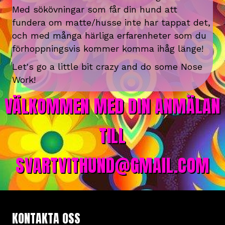
Med sökövningar som får din hund att
fundera om matte/husse inte har tappat det,
och med många härliga erfarenheter som du
förhoppningsvis kommer komma ihåg länge!
Let's go a little bit crazy and do some Nose
Work!
VÄLKOMMEN MED DIN ANMÄLAN
TILL
SVARTVITHUND@GMAIL.COM
KONTAKTA OSS