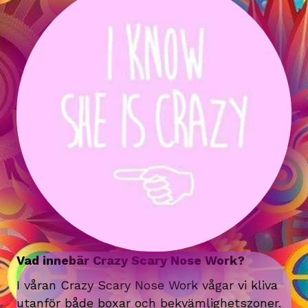
Vad innebär Crazy Scary Nose Work?
I våran Crazy Scary Nose Work vågar vi kliva
utanför både boxar och bekvämlighetszoner.