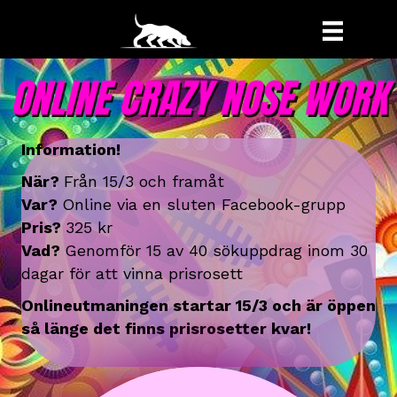
ONLINE CRAZY NOSE WORK
Information!
När?
Från 15/3 och framåt
Var?
Online via en sluten Facebook-grupp
Pris?
325 kr
Vad?
Genomför 15 av 40 sökuppdrag inom 30
dagar för att vinna prisrosett
Onlineutmaningen startar 15/3 och är öppen
så länge det finns prisrosetter kvar!