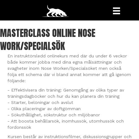
MASTERCLASS ONLINE NOSE
WORK/SPECIALSÖK
En instruktörsledd onlinekurs med där du under 6 veckor
både kommer jobba med dina egna målsättningar och
svagheter inom Nose Worken/Specialsöket men också
följa ett schema där vi bland annat kommer att gå igenom
följande:
- Effektivisera din träning: Genomgång av olika typer av
träningsdagböcker och hur du kan planera din träning
- Starter, belöningar och avslut
- Olika placeringar av doftgömman
- Sökuthållighet, sökstruktur och miljöbanor
- Att boosta behållarsök, inomhussök, utomhussök och
fordonssök
Kursen består av instruktionsfilmer, diskussionsgrupper och