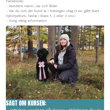
Facebook)
- Hundens namn, ras och ålder
- Var du och din hund är i träningen idag (t.ex: gått klart
nybörjarkurs, tävlar i klass 1, 2 eller 3 osv.)
- Övrig viktig information
SAGT OM KURSEN: