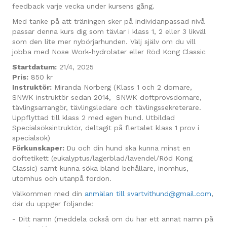
feedback varje vecka under kursens gång.
Med tanke på att träningen sker på individanpassad nivå
passar denna kurs dig som tävlar i klass 1, 2 eller 3 likväl
som den lite mer nybörjarhunden. Välj själv om du vill
jobba med Nose Work-hydrolater eller Röd Kong Classic
Startdatum:
21/4, 2025
Pris:
850 kr
Instruktör:
Miranda Norberg (Klass 1 och 2 domare,
SNWK instruktör sedan 2014, SNWK doftprovsdomare,
tävlingsarrangör, tävlingsledare och tävlingssekreterare.
Uppflyttad till klass 2 med egen hund. Utbildad
Specialsöksintruktör, deltagit på flertalet klass 1 prov i
specialsök)
Förkunskaper:
Du och din hund ska kunna minst en
doftetikett (eukalyptus/lagerblad/lavendel/Röd Kong
Classic) samt kunna söka bland behållare, inomhus,
utomhus och utanpå fordon.
Välkommen med din
anmälan till svartvithund@gmail.com
,
där du uppger följande:
- Ditt namn (meddela också om du har ett annat namn på