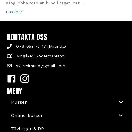
gång jobba med en hund i taget, det…
Läs mer
KONTAKTA OSS
076-053 72 47 (Miranda)
Vingåker, Södermanland
svartvithund@gmail.com
MENY
Kurser
Online-kurser
Tävlingar & DP