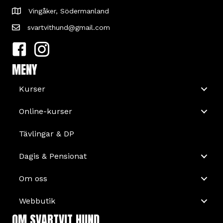
Vingåker, Södermanland
svartvithund@gmail.com
MENY
Kurser
Online-kurser
Tävlingar & DP
Dagis & Pensionat
Om oss
Webbutik
OM SVARTVIT HUND