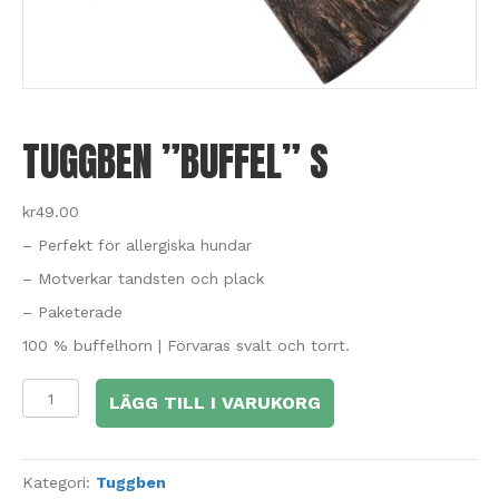
TUGGBEN ”BUFFEL” S
kr
49.00
– Perfekt för allergiska hundar
– Motverkar tandsten och plack
– Paketerade
100 % buffelhorn | Förvaras svalt och torrt.
Tuggben
LÄGG TILL I VARUKORG
"Buffel"
S
mängd
Kategori:
Tuggben