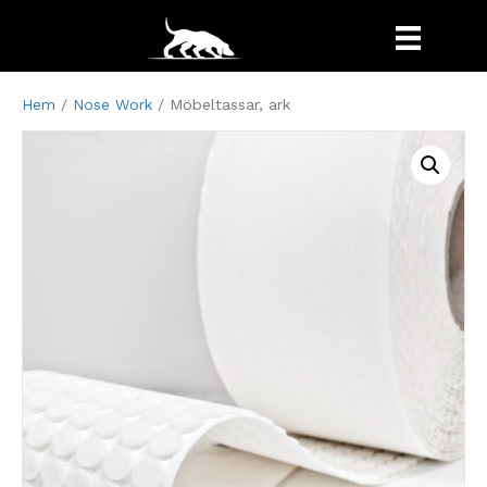
Hem
/
Nose Work
/ Möbeltassar, ark