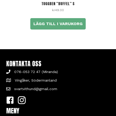
TUGGBEN ”BUFFEL” S
kr
49.00
LÄGG TILL I VARUKORG
KONTAKTA OSS
076-053 72 47 (Miranda)
Vingåker, Södermanland
svartvithund@gmail.com
MENY