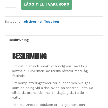
2pets
LÄGG TILL I VARUKORG
Dogsnack
Duck
MiniCubes,
100
Kategorier:
Aktivering
,
Tuggben
g
mängd
Beskrivning
BESKRIVNING
Ett naturligt och smakrikt hundgodis med hög
kötthalt. Tillverkade av färska råvaror med låg
fetthalt.
Ett kompletteringsfoder för hundar och ska ges
som belöning vid sidan av en balanserad kost. Se
alltid till att hunden har fri tillgång till färskt
vatten.
Den här 2Pets produkten är ett godkänt och