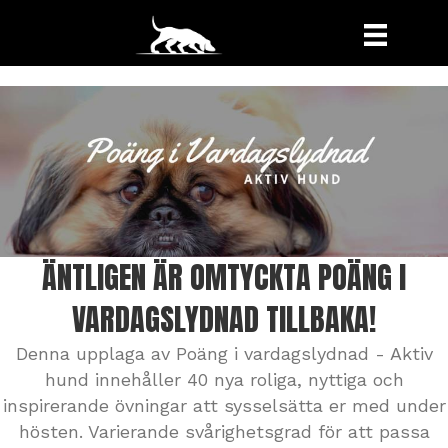
ÄNTLIGEN ÄR OMTYCKTA POÄNG I
VARDAGSLYDNAD TILLBAKA!
Denna upplaga av Poäng i vardagslydnad - Aktiv
hund innehåller 40 nya roliga, nyttiga och
inspirerande övningar att sysselsätta er med under
hösten. Varierande svårighetsgrad för att passa