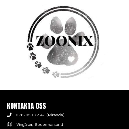
KONTAKTA OSS
076-053 72 47 (Miranda)
Vingåker, Södermanland