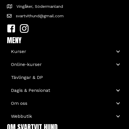
Vingåker, Södermanland
svartvithund@gmail.com
MENY
Kurser
Online-kurser
Tävlingar & DP
Dagis & Pensionat
Om oss
Webbutik
OM SVARTVIT HUND