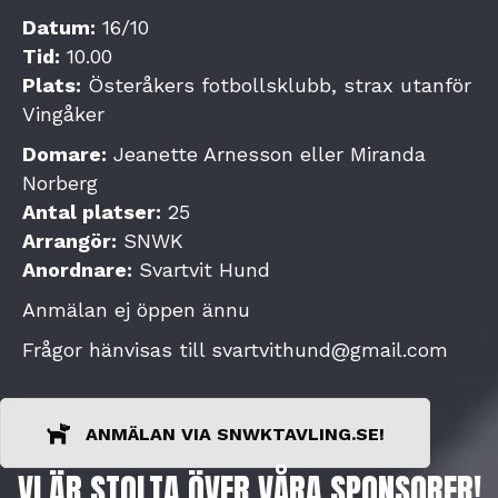
Datum:
16/10
Tid:
10.00
Plats:
Österåkers fotbollsklubb, strax utanför
Vingåker
Domare:
Jeanette Arnesson eller Miranda
Norberg
Antal platser:
25
Arrangör:
SNWK
Anordnare:
Svartvit Hund
Anmälan ej öppen ännu
Frågor hänvisas till svartvithund@gmail.com
ANMÄLAN VIA SNWKTAVLING.SE!
VI ÄR STOLTA ÖVER VÅRA SPONSORER!