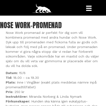
NOSE WORK-PROMENAD
Nose Work promenad är perfekt för dig som vill
kombinera promenad med andra hundar och Nose Work.
Dyk upp till promenaden med fickorna fulla av godis och
leksak och följ med på en promenad. Under promenaden
kommer vi göra några stopp där vi redan har förberett
sökområden. Varje sökområde har en maxtid och du väljer
själv om du vill veta var gömmorna är placerade eller om
du vill ha dolda sök.
Datum:
15/6
Tid:
18.00 - ca 19.30
Plats:
Inne i Vingåker (exakt plats meddelas närmre inpå
promenadtillfället)
Pris:
250 kr
Instruktörer:
Miranda Norberg & Linda Nymark
Förkunskaper:
Hunden ska känna igen eukalyptus-