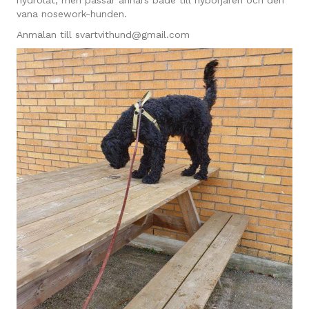
hydrolat, men passar annars både till nybörjaren och den
vana nosework-hunden.
Anmälan till svartvithund@gmail.com