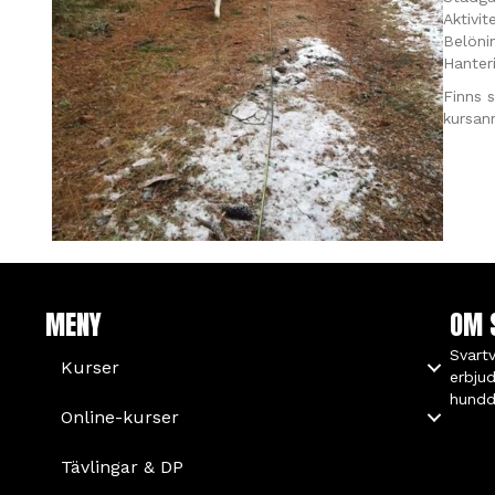
Aktivit
Belöni
Hanter
Finns s
kursan
MENY
OM 
Svart
Kurser
erbjud
hundd
Online-kurser
Tävlingar & DP