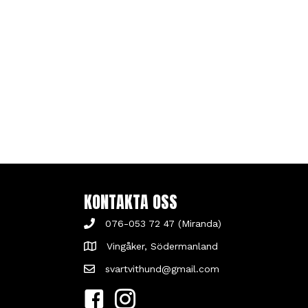
KONTAKTA OSS
076-053 72 47 (Miranda)
Vingåker, Södermanland
svartvithund@gmail.com