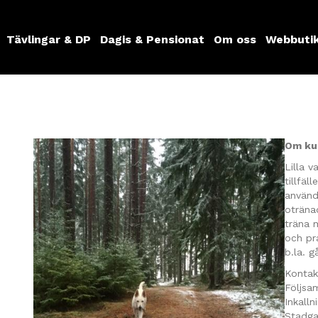
Tävlingar & DP
Dagis & Pensionat
Om oss
Webbuti
Om ku
Lilla v
tillfäl
använd
oträna
träna 
och pr
b.la. g
Kontak
Följsa
Inkalln
Stadga