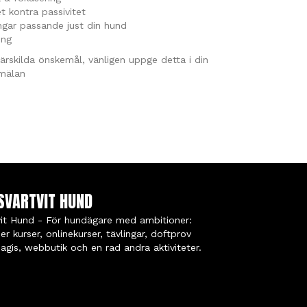
et kontra passivitet
ngar passande just din hund
ing
ärskilda önskemål, vänligen uppge detta i din
mälan
SVARTVIT HUND
vit Hund - För hundägare med ambitioner:
er kurser, onlinekurser, tävlingar, doftprov
agis, webbutik och en rad andra aktiviteter.