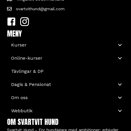
svartvithund@gmail.com
MENY
Kurser
Online-kurser
Tävlingar & DP
Dagis & Pensionat
Om oss
Webbutik
OM SVARTVIT HUND
Svartvit Hund - För hundägare med ambitioner: erbjuder