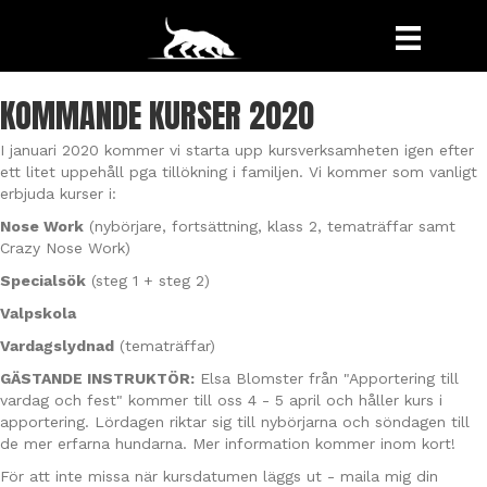
KOMMANDE KURSER 2020
I januari 2020 kommer vi starta upp kursverksamheten igen efter
ett litet uppehåll pga tillökning i familjen. Vi kommer som vanligt
erbjuda kurser i:
Nose Work
(nybörjare, fortsättning, klass 2, tematräffar samt
Crazy Nose Work)
Specialsök
(steg 1 + steg 2)
Valpskola
Vardagslydnad
(tematräffar)
GÄSTANDE INSTRUKTÖR:
Elsa Blomster från "Apportering till
vardag och fest" kommer till oss 4 - 5 april och håller kurs i
apportering. Lördagen riktar sig till nybörjarna och söndagen till
de mer erfarna hundarna. Mer information kommer inom kort!
För att inte missa när kursdatumen läggs ut - maila mig din