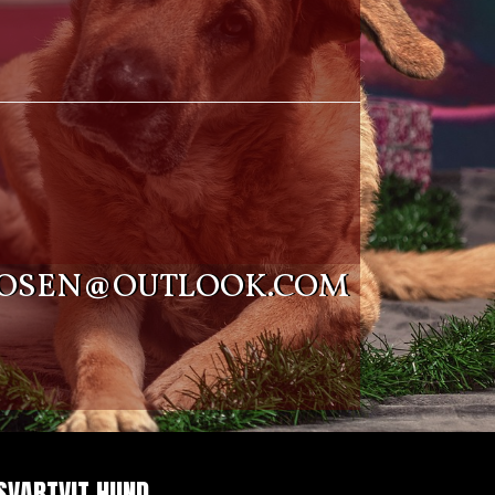
OSEN@OUTLOOK.COM
SVARTVIT HUND