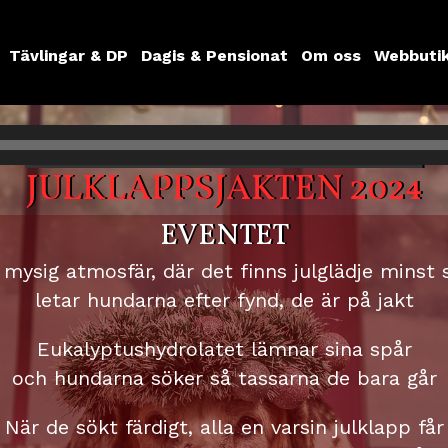
Tävlingar & DP
Dagis & Pensionat
Om oss
Webbuti
JULKLAPPSJAKTEN 2024
EVENTET
 mysig atmosfär, där det finns julglädje minst 
letar hundarna efter fynd, de är på jakt
Eukalyptushydrolatet lämnar sina spår
och hundarna söker så tassarna de bara går
När de sökt färdigt, alla en varsin julklapp får