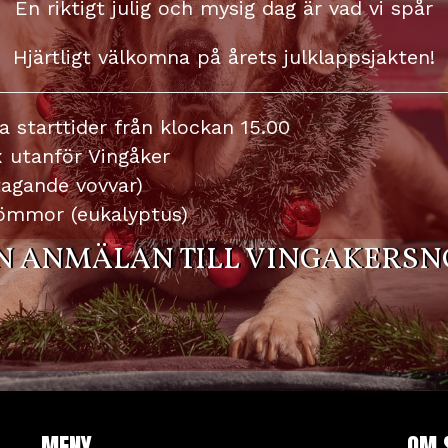
En riktigt julig och mysig dag är vad vi spår
Hjärtligt välkomna på årets julklappsjakten!
a starttider från klockan 15.00
x utanför Vingåker
ltagande vovvar)
gömmor (eukalyptus)
N ANMÄLAN TILL
VINGAKERSN
MENY
OM 