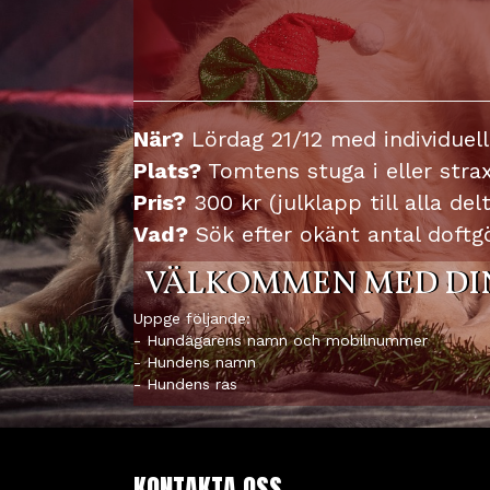
När?
Lördag 21/12 med individuell
Plats?
Tomtens stuga i eller stra
Pris?
300 kr (julklapp till alla de
Vad?
Sök efter okänt antal doft
VÄLKOMMEN MED DI
Uppge följande:
- Hundägarens namn och mobilnummer
- Hundens namn
- Hundens ras
KONTAKTA OSS