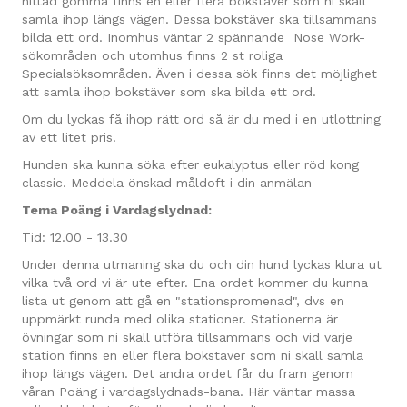
hittad gömma finns en eller flera bokstäver som ni skall
samla ihop längs vägen. Dessa bokstäver ska tillsammans
bilda ett ord. Inomhus väntar 2 spännande Nose Work-
sökområden och utomhus finns 2 st roliga
Specialsöksområden. Även i dessa sök finns det möjlighet
att samla ihop bokstäver som ska bilda ett ord.
Om du lyckas få ihop rätt ord så är du med i en utlottning
av ett litet pris!
Hunden ska kunna söka efter eukalyptus eller röd kong
classic. Meddela önskad måldoft i din anmälan
Tema Poäng i Vardagslydnad:
Tid: 12.00 - 13.30
Under denna utmaning ska du och din hund lyckas klura ut
vilka två ord vi är ute efter. Ena ordet kommer du kunna
lista ut genom att gå en "stationspromenad", dvs en
uppmärkt runda med olika stationer. Stationerna är
övningar som ni skall utföra tillsammans och vid varje
station finns en eller flera bokstäver som ni skall samla
ihop längs vägen. Det andra ordet får du fram genom
våran Poäng i vardagslydnads-bana. Här väntar massa