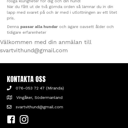
roliga klurigheter för dig och din hund!
När du fått ut de två gömda orden så lämnar du in din
lapp med svaret på och är med i utlottningen av ett litet
pris.
Denna
passar alla hundar
och ägare oavsett ålder och
tidigare erfarenheter
Välkommen med din anmälan till
svartvithund@gmail.com
KONTAKTA OSS
076-053 72 47 (Miranda)
Vingåker, Södermanland
svartvithund@gmail.com