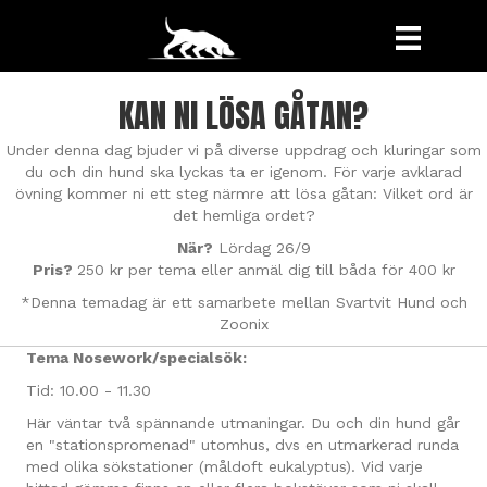
KAN NI LÖSA GÅTAN?
Under denna dag bjuder vi på diverse uppdrag och kluringar som
du och din hund ska lyckas ta er igenom. För varje avklarad
övning kommer ni ett steg närmre att lösa gåtan: Vilket ord är
det hemliga ordet?
När?
Lördag 26/9
Pris?
250 kr per tema eller anmäl dig till båda för 400 kr
*Denna temadag är ett samarbete mellan Svartvit Hund och
Zoonix
Tema Nosework/specialsök:
Tid: 10.00 - 11.30
Här väntar två spännande utmaningar. Du och din hund går
en "stationspromenad" utomhus, dvs en utmarkerad runda
med olika sökstationer (måldoft eukalyptus). Vid varje