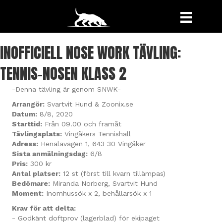
INOFFICIELL NOSE WORK TÄVLING:
TENNIS-NOSEN KLASS 2
-Denna tävling är genom SNWK-
Arrangör:
Svartvit Hund & Zoonix.se
Datum:
8/8, 2020
Starttid:
Från 09.00 och framåt
Tävlingsplats:
Vingåkers Tennishall
Adress:
Henalavägen 1, 643 30 Vingåker
Sista anmälningsdag:
6/8
Pris:
300 kr
Antal platser:
12 st (först till kvarn tillämpas)
Bedömare:
Miranda Norberg, Svartvit Hund
Moment:
Inomhussök x 2, behållarsök x 1
Krav för att delta:
- Godkänt doftprov (lagerblad) för ekipaget